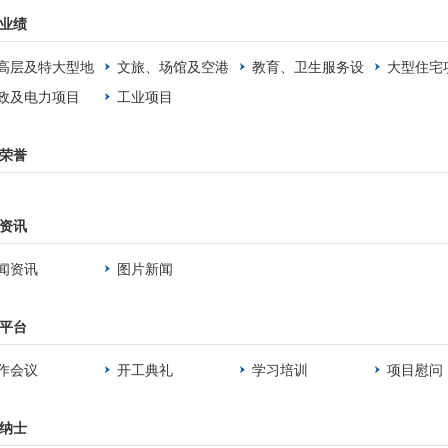
业绩
高层及特大型地
文旅、场馆及空港
教育、卫生服务设
大型住宅
政及电力项目
工业项目
项目
配套设施
施项目
荣誉
资讯
闻资讯
图片新闻
平台
作会议
开工典礼
学习培训
项目慰问
纳士