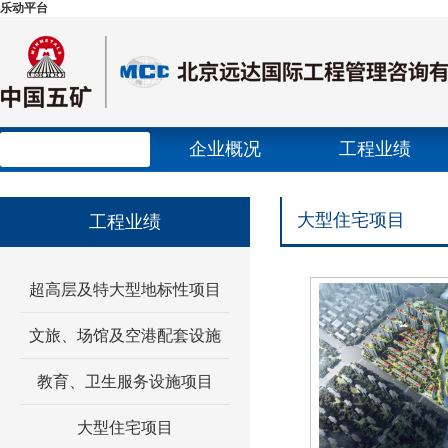
乐动平台
乐动平台
企业概况
工程业绩
乐动平台banner
大型住宅项目
工程业绩
超高层及特大型地标性项目
文旅、场馆及空港配套设施
教育、卫生服务设施项目
大型住宅项目