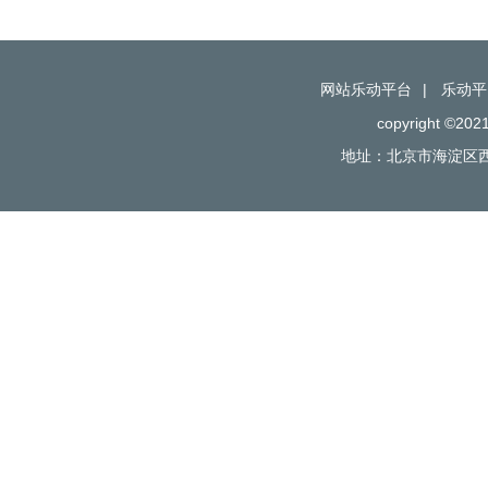
网站乐动平台
|
乐动平
copyright 
地址：北京市海淀区西