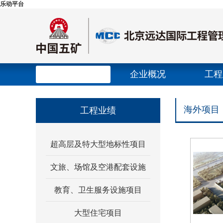
乐动平台
乐动平台
企业概况
工程
乐动平台banner
海外项目
工程业绩
超高层及特大型地标性项目
文旅、场馆及空港配套设施
教育、卫生服务设施项目
大型住宅项目