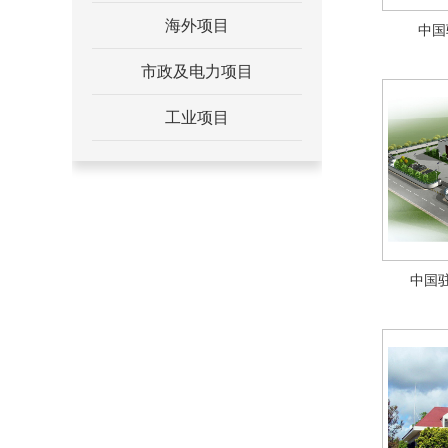
海外项目
中国
市政及电力项目
工业项目
中国