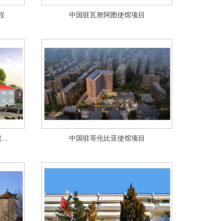
程
中国驻瓦努阿图使馆项目
..
中国驻哥伦比亚使馆项目