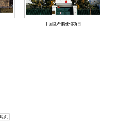
中国驻希腊使馆项目
尾页