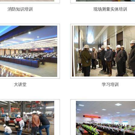
消防知识培训
现场测量实体培训
大讲堂
学习培训