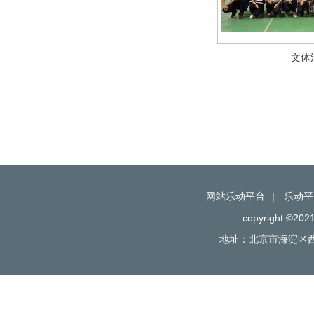
文体
网站乐动平台
|
乐动平
copyright 
地址：北京市海淀区西