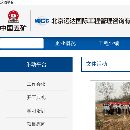
乐动平台
乐动平台
企业概况
工程业绩
乐动平台banner
文体活动
乐动平台
工作会议
开工典礼
学习培训
项目慰问