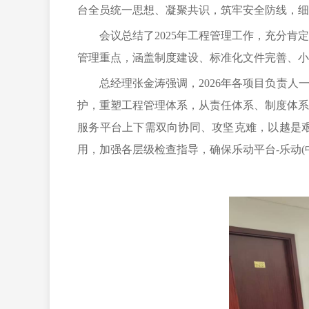
台全员统一思想、凝聚共识，筑牢安全防线，细
会议总结
了
2025年工程管理工作，充分肯
管理重点，涵盖制度建设、标准化文件完善、小
总经理张金涛强调，
2026年各项目负责人
护，重塑工程管理体系，从责任体系、制度体
服务平台上下需双向协同、攻坚克难，以越是
用，加强各层级检查指导，确保
乐动平台-乐动