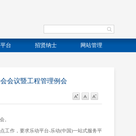
动平台
招贤纳士
网站管理
委员会会议暨工程管理例会
例会。
点工作，要求乐动平台-乐动(中国)一站式服务平