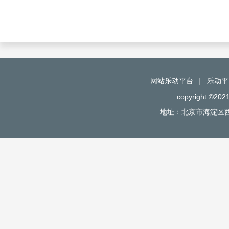
网站乐动平台
|
乐动平
copyright 
地址：北京市海淀区西