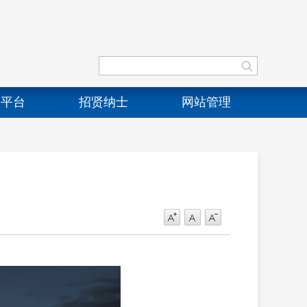
动平台
招贤纳士
网站管理